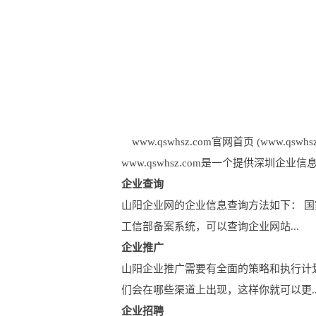
www.qswhsz.com官网首页 (www.qswhsz.
www.qswhsz.com是一个提供深
企业查询
山阳企业网的企业信息查询方法如下： 
工信部备案系统，可以查询企业网站...
企业推广
山阳企业推广需要有全面的策略和执行计
们会在哪些渠道上出现，这样你就可以更..
企业招聘