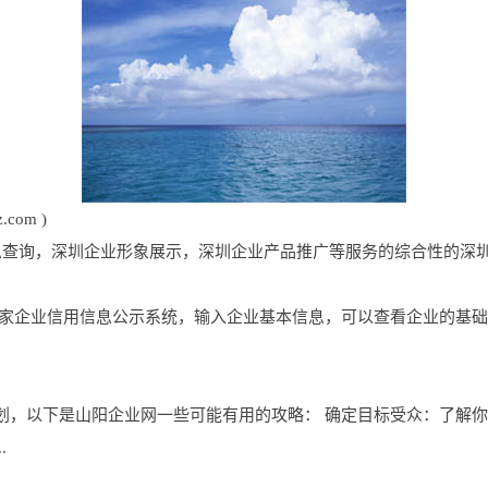
com )
圳企业信息查询，深圳企业形象展示，深圳企业产品推广等服务的综合性的
国家企业信用信息公示系统，输入企业基本信息，可以查看企业的基
划，以下是山阳企业网一些可能有用的攻略： 确定目标受众：了解
.