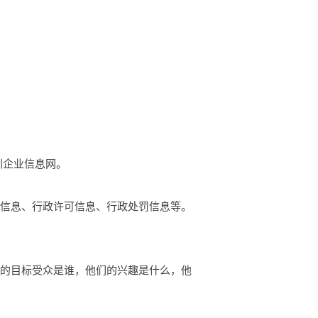
深圳企业信息网。
础信息、行政许可信息、行政处罚信息等。
你的目标受众是谁，他们的兴趣是什么，他