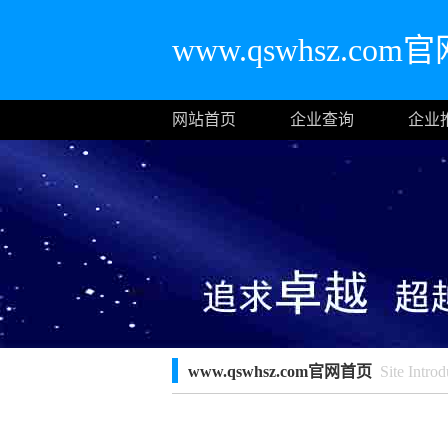
www.qswhsz.co
网站首页
企业查询
企业
www.qswhsz.com官网首页
Site Introd