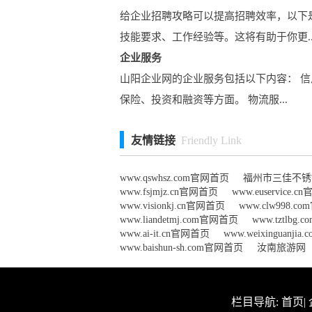
给企业招聘攻略可以提高招聘效率，以下
技能要求、工作经验等。这将有助于你更..
企业服务
山阳企业网的企业服务包括以下内容： 信
保险、投资和融资等方面。 物流服...
友情链接
Friendly Link
www.qswhsz.com官网首页
福州市三佳不锈
www.fsjmjz.cn官网首页
www.euservice.
www.visionkj.cn官网首页
www.clw998.
www.liandetmj.com官网首页
www.tztlbg
www.ai-it.cn官网首页
www.weixinguanj
www.baishun-sh.com官网首页
汝南旅游网
栏目导航:
首页
|